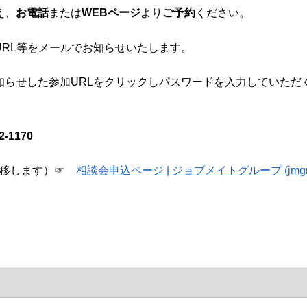
え、
お電話
または
WEBページ
より
ご予約
ください。
RL等をメールでお知らせいたします。
らせした参加URLをクリックしパスワードを入力していただ
-1170
遷移します）☞
相談会申込ページ | ジョブメイトグループ (jmgrou