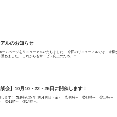
ーアルのお知らせ
ました。 今回のリニューアルでは、皆様がより利用しやすくわかりやすいホームページとなるよう、
ページ構成やデザインに工夫を重ねました。 これからもサービス向上のため、コ...
会】10月10・22・25日に開催します！
日（水） ①10時～ ②11時～ ③18時～
 ②11時～ ③14時～...